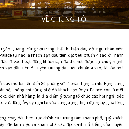
VỀ CHÚNG TÔI
uyên Quang, cùng với trang thiết bị hiện đại, đội ngũ nhân viên
alace tự hào là khách sạn đầu tiên đạt tiêu chuẩn 4 sao ở Thành
đầu đi vào hoạt động khách sạn đã thu hút được sự chú ý mạnh
ch sạn đầu tiên ở Tuyên Quang đạt tiêu chuẩn 4 sao, là tòa nhà
ủ quy mô lớn lên đến 80 phòng với 4 phân hạng chính: Hạng sang
căn hộ, không chỉ dừng lại ở đó khách sạn Royal Palace còn là một
oke đến nhà hàng, là địa điểm ý tưởng tổ chức các hội nghị, tiệc
ce vừa lộng lẫy, uy nghi lại vừa sang trọng, hiện đại ngay giữa lòng
g chạy dài theo trục chính của trung tâm thành phố, quý khách
uyện để làm việc và khám phá các địa danh nổi tiếng của Tuyên