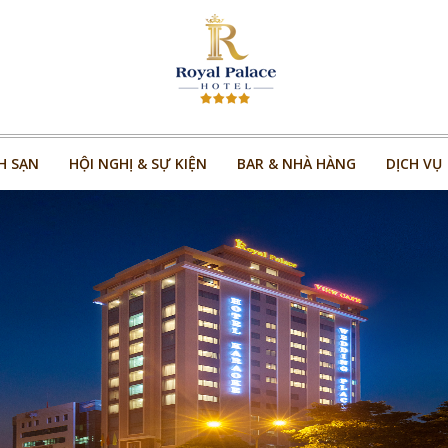
H SẠN
HỘI NGHỊ & SỰ KIỆN
BAR & NHÀ HÀNG
DỊCH VỤ
H SẠN
HỘI NGHỊ & SỰ KIỆN
BAR & NHÀ HÀNG
DỊCH VỤ