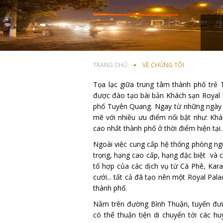
TRANG CHỦ
VỀ CHÚNG TÔI
Tọa lạc giữa trung tâm thành phố trẻ T
được đào tạo bài bản Khách sạn Royal P
phố Tuyên Quang. Ngay từ những ngày 
mẽ với nhiều ưu điểm nổi bật như: Khá
cao nhất thành phố ở thời điểm hiện tại.
Ngoài việc cung cấp hệ thống phòng ng
trọng, hạng cao cấp, hạng đặc biệt và 
tổ hợp của các dịch vụ từ Cà Phê, Kara
cưới... tất cả đã tạo nên một Royal Pala
thành phố.
Nằm trên đường Bình Thuận, tuyến đườn
có thể thuận tiện di chuyển tới các h